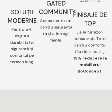
GATED
COMMUNITY
SOLUȚII
FINISAJE DE
MODERNE
Acces controlat
TOP
pentru siguranța
Pentru a-ți
De la furnizori
ta și a întregii
asigura
consacrați. Totul
familii.
durabilitate,
pentru confortul
siguranță și
tău de zi cu zi și
confortul pe
15% reducere la
termen lung.
mobilierul
BoConcept
.