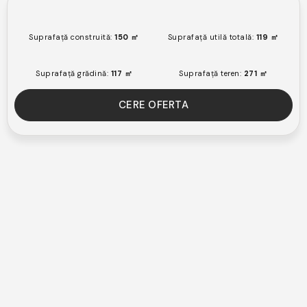
Suprafață construită:
150 ㎡
Suprafață utilă totală:
119 ㎡
Suprafață grădină:
117 ㎡
Suprafață teren:
271 ㎡
CERE OFERTA